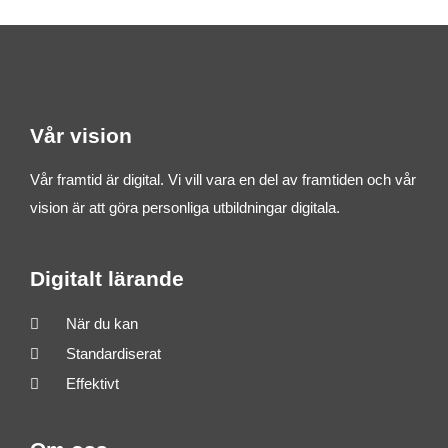
k
e
f
t
Vår vision
e
r
Vår framtid är digital. Vi vill vara en del av framtiden och vår
:
vision är att göra personliga utbildningar digitala.
Digitalt lärande
När du kan
Standardiserat
Effektivt