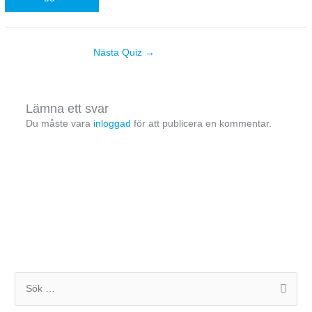
Nästa Quiz
→
Lämna ett svar
Du måste vara
inloggad
för att publicera en kommentar.
S
ö