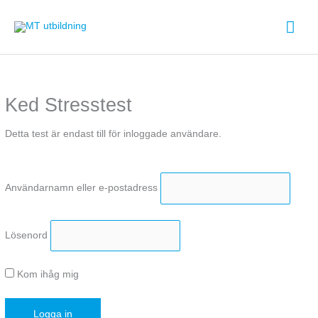
Hoppa
Huv
till
innehåll
Ked Stresstest
Detta test är endast till för inloggade användare.
Användarnamn eller e-postadress
Lösenord
Kom ihåg mig