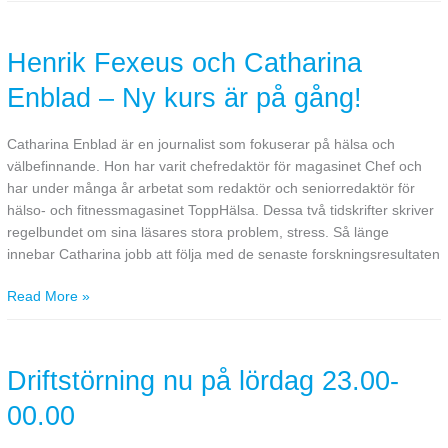
Henrik
Fexeus
Henrik Fexeus och Catharina
och
Catharina
Enblad – Ny kurs är på gång!
Enblad
–
Ny
Catharina Enblad är en journalist som fokuserar på hälsa och
kurs
välbefinnande. Hon har varit chefredaktör för magasinet Chef och
är
har under många år arbetat som redaktör och seniorredaktör för
på
hälso- och fitnessmagasinet ToppHälsa. Dessa två tidskrifter skriver
gång!
regelbundet om sina läsares stora problem, stress. Så länge
innebar Catharina jobb att följa med de senaste forskningsresultaten
Read More »
Driftstörning
nu
Driftstörning nu på lördag 23.00-
på
lördag
00.00
23.00-
00.00