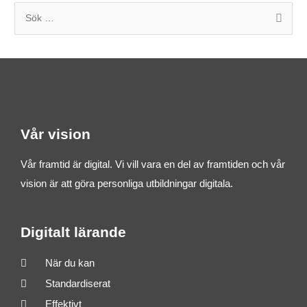
S
ö
k
e
f
t
Vår vision
e
r
Vår framtid är digital. Vi vill vara en del av framtiden och vår
:
vision är att göra personliga utbildningar digitala.
Digitalt lärande
När du kan
Standardiserat
Effektivt