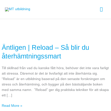
Hoppa
Huv
till
innehåll
Äntligen
|
Äntligen | Reload – Så blir du
Reload
–
återhämtningssmart
Så
blir
du
Till skillnad från vad du kanske fått höra, behöver det inte vara farligt
återhämtningssmart
att stressa. Däremot är det är livsfarligt att inte återhämta sig.
“Reload” är en utbildning baserad på den senaste forskningen om
stress och återhämtning, och bygger på den bästsäljande boken
med samma namn. ”Reload” ger dig praktiska tekniker för att skapa
ett […]
Read More »