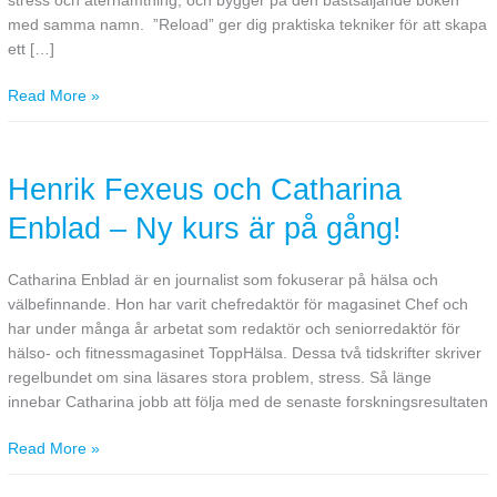
stress och återhämtning, och bygger på den bästsäljande boken
med samma namn. ”Reload” ger dig praktiska tekniker för att skapa
ett […]
Read More »
Henrik
Fexeus
Henrik Fexeus och Catharina
och
Catharina
Enblad – Ny kurs är på gång!
Enblad
–
Ny
Catharina Enblad är en journalist som fokuserar på hälsa och
kurs
välbefinnande. Hon har varit chefredaktör för magasinet Chef och
är
har under många år arbetat som redaktör och seniorredaktör för
på
hälso- och fitnessmagasinet ToppHälsa. Dessa två tidskrifter skriver
gång!
regelbundet om sina läsares stora problem, stress. Så länge
innebar Catharina jobb att följa med de senaste forskningsresultaten
Read More »
Ny