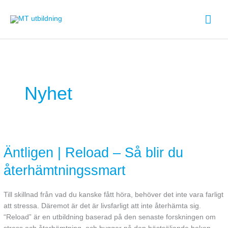
Hoppa
Huv
till
innehåll
Nyhet
Äntligen
|
Äntligen | Reload – Så blir du
Reload
–
återhämtningssmart
Så
blir
du
Till skillnad från vad du kanske fått höra, behöver det inte vara farligt
återhämtningssmart
att stressa. Däremot är det är livsfarligt att inte återhämta sig.
“Reload” är en utbildning baserad på den senaste forskningen om